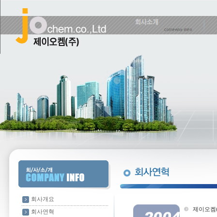
회사개요
제이오켐(
회사연혁