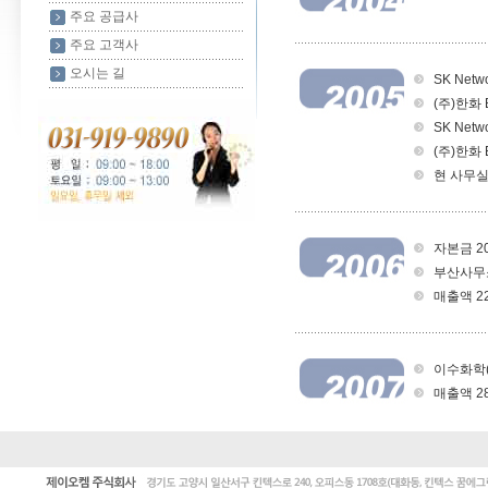
주요 공급사
주요 고객사
오시는 길
SK Net
(주)한화
SK Netw
(주)한화 E
현 사무실
자본금 2
부산사무
매출액 2
이수화학(
매출액 2