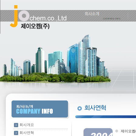
회사개요
제이오켐(
회사연혁